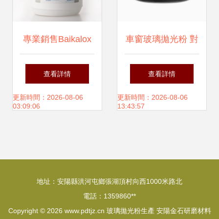
專業銷售Baikalox
車窗玻璃拋光粉 對
0.05CR拋光粉 精
抗頑固油膜，是真
查看詳情
查看詳情
細拋光與玻璃拋光
利器還是偽概念？
更新時間：2026-08-06
更新時間：2026-08-06
03:09:06
13:43:57
的理想選擇
深度測評解析
地址：安陽縣洪河屯鄉張湖頂村向西1000米路北
電話：1359860**
Copyright © 2026
www.pdtjz.cn
玻璃拋光粉生產
安陽金石研磨材料