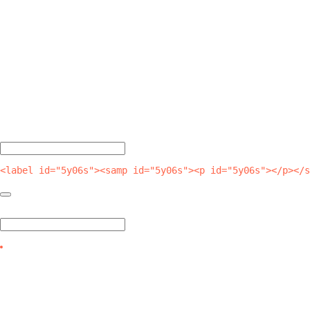
<label id="5y06s"><samp id="5y06s"><p id="5y06s"></p></s