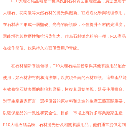
F10大理石結晶粉是一種高效的石材表面處理產品，廣泛應用于
大理石、花崗巖等天然石材的拋光與翻新。它通過化學與物理作用，
在石材表面形成一層堅硬、光亮的保護膜，不僅提升石材的光澤度，
還能增強其耐磨性和抗污染能力。作為石材拋光粉的一種，F10產品
在操作簡便、效果持久方面備受用戶青睞。
在石材翻新養護領域，F10大理石結晶粉常與其他養護用品配合
使用，如石材密封劑和清潔劑，以實現全面的石材維護。這些產品能
有效修復石材表面的劃痕和磨損，恢復其原始美觀，延長使用壽命。
對于生產廠家而言，選擇優質的原材料和先進的生產工藝至關重要，
以確保產品的一致性和安全性。目前，市場上有許多專業廠家生產
F10大理石結晶粉、石材拋光粉及相關養護用品，他們通常提供定制